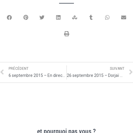
PRÉCÉDENT
SUIVANT
6 septembre 2015 – En direct du salon BIJORHCA à Paris, sur le stand de Dorjaï, avec Hapsatou Sy
26 septembre 2015 – Dorjaï au salon du Mariage de Paris
et pourquoi pas vous ?