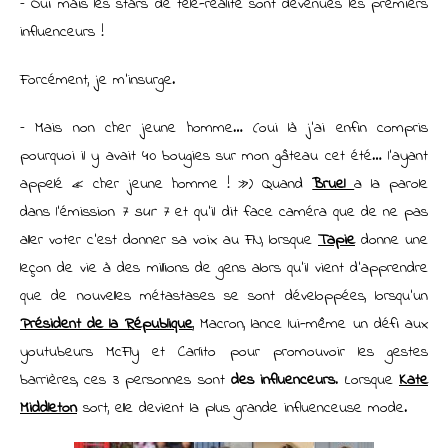
– Oui mais les stars de télé-réalité sont devenues les premiers
influenceurs !
Forcément, je m’insurge.
– Mais non cher jeune homme… (oui là j’ai enfin compris
pourquoi il y avait 40 bougies sur mon gâteau cet été… l’ayant
appelé « cher jeune homme ! ») Quand
Bruel
a la parole
dans l’émission
7 sur 7
et qu’il dit face caméra que de ne pas
aller voter c’est donner sa voix au FN, lorsque
Tapie
donne une
leçon de vie à des millions de gens alors qu’il vient d’apprendre
que de nouvelles métastases se sont développées, lorsqu’un
Président de la République
, Macron, lance lui-même un défi aux
youtubeurs McFly et Carlito pour promouvoir les gestes
barrières, ces 3 personnes sont
des influenceurs
. Lorsque
Kate
Middleton
sort, elle devient la plus grande influenceuse mode.