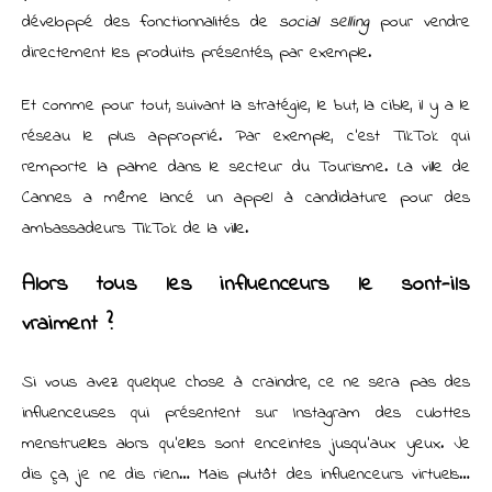
développé des fonctionnalités de
social selling
pour vendre
directement les produits présentés, par exemple.
Et comme pour tout, suivant la stratégie, le but, la cible, il y a le
réseau le plus approprié. Par exemple, c’est TikTok qui
remporte la palme dans le secteur du Tourisme. La ville de
Cannes a même lancé un appel à candidature pour des
ambassadeurs TikTok de la ville.
Alors tous les influenceurs le sont-ils
vraiment ?
Si vous avez quelque chose à craindre, ce ne sera pas des
influenceuses qui présentent sur Instagram des culottes
menstruelles alors qu’elles sont enceintes jusqu’aux yeux. Je
dis ça, je ne dis rien… Mais plutôt des influenceurs virtuels…