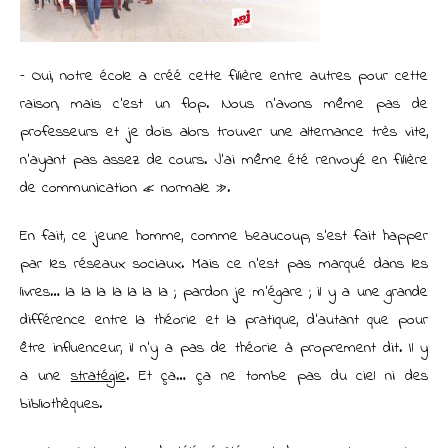
– Oui, notre école a créé cette filière entre autres pour cette
raison, mais c’est un flop. Nous n’avons même pas de
professeurs et je dois alors trouver une alternance très vite,
n’ayant pas assez de cours. J’ai même été renvoyé en filière
de communication « normale ».
En fait, ce jeune homme, comme beaucoup, s’est fait happer
par les réseaux sociaux. Mais ce n’est pas marqué dans les
livres… la la la la la la la ; pardon je m’égare ; il y a une grande
différence entre la théorie et la pratique, d’autant que pour
être influenceur, il n’y a pas de théorie à proprement dit. Il y
a une
stratégie
. Et ça… ça ne tombe pas du ciel ni des
bibliothèques.